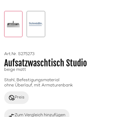
Art.Nr. S275273
Aufsatzwaschtisch Studio
beige matt
Stahl, Befestigungsmaterial
ohne Überlauf, mit Armaturenbank
disabled_visible
Preis
compare_arrows
Zum Vergleich hinzufügen