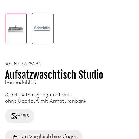
Art.Nr. S275262
Aufsatzwaschtisch Studio
bermudablau
Stahl, Befestigungsmaterial
ohne Überlauf, mit Armaturenbank
disabled_visible
Preis
compare_arrows
Zum Vergleich hinzufügen