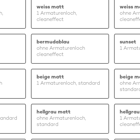
weiss matt
weiss m
h,
1 Armaturenloch,
ohne Ar
cleaneffect
cleaneff
bermudablau
sunset
ohne Armaturenloch
1 Armatu
cleaneffect
beige matt
beige m
h
1 Armaturenloch, standard
ohne Ar
standar
hellgrau matt
hellgra
tandard
ohne Armaturenloch,
1 Armatu
standard
cleaneff