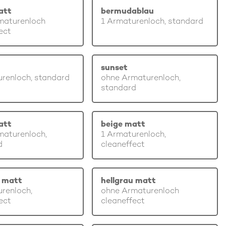
att
bermudablau
maturenloch
1 Armaturenloch, standard
ect
sunset
renloch, standard
ohne Armaturenloch,
standard
att
beige matt
maturenloch,
1 Armaturenloch,
d
cleaneffect
u matt
hellgrau matt
renloch,
ohne Armaturenloch
ect
cleaneffect