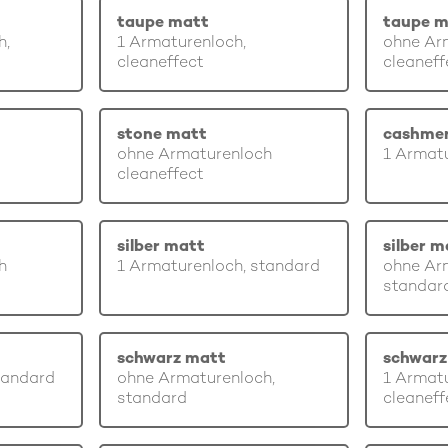
taupe matt
taupe m
h,
1 Armaturenloch,
ohne Ar
cleaneffect
cleaneff
stone matt
cashme
ohne Armaturenloch
1 Armatu
cleaneffect
silber matt
silber m
h
1 Armaturenloch, standard
ohne Ar
standar
schwarz matt
schwarz
tandard
ohne Armaturenloch,
1 Armatu
standard
cleaneff