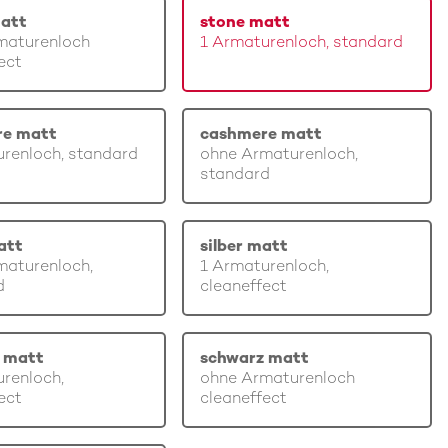
att
stone matt
maturenloch
1 Armaturenloch, standard
ect
re matt
cashmere matt
renloch, standard
ohne Armaturenloch,
standard
att
silber matt
maturenloch,
1 Armaturenloch,
d
cleaneffect
 matt
schwarz matt
renloch,
ohne Armaturenloch
ect
cleaneffect