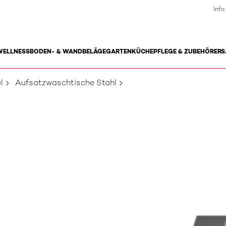
Info
WELLNESS
BODEN- & WANDBELÄGE
GARTEN
KÜCHE
PFLEGE & ZUBEHÖR
ERS
l
Aufsatzwaschtische Stahl