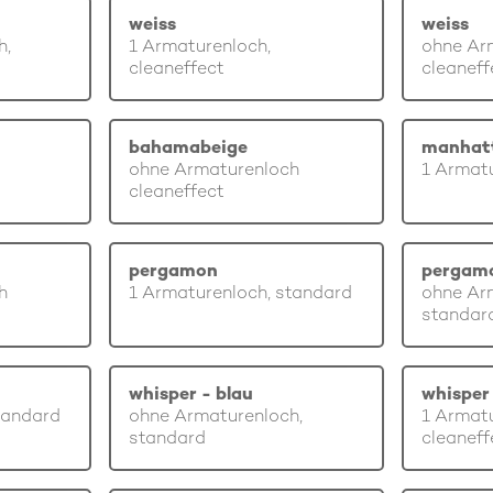
weiss
weiss
h,
1 Armaturenloch,
ohne Ar
cleaneffect
cleaneff
bahamabeige
manhat
ohne Armaturenloch
1 Armatu
cleaneffect
pergamon
pergam
h
1 Armaturenloch, standard
ohne Ar
standar
whisper - blau
whisper 
tandard
ohne Armaturenloch,
1 Armatu
standard
cleaneff