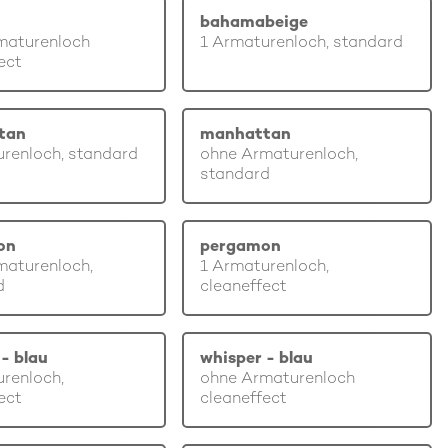
bahamabeige
maturenloch
1 Armaturenloch, standard
ect
tan
manhattan
renloch, standard
ohne Armaturenloch,
standard
on
pergamon
maturenloch,
1 Armaturenloch,
d
cleaneffect
- blau
whisper - blau
renloch,
ohne Armaturenloch
ect
cleaneffect