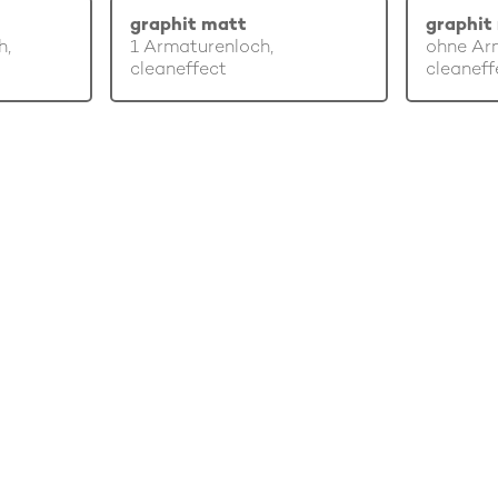
graphit matt
graphit
h,
1 Armaturenloch,
ohne Ar
cleaneffect
cleaneff