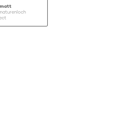
 matt
maturenloch
ect