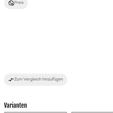
disabled_visible
Preis
compare_arrows
Zum Vergleich hinzufügen
Varianten