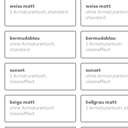
weiss matt
weiss matt
1 Armaturenloch, standard
ohne Armaturenloc
standard
bermudablau
bermudablau
ohne Armaturenloch,
1 Armaturenloch,
standard
cleaneffect
sunset
sunset
1 Armaturenloch,
ohne Armaturenloc
cleaneffect
cleaneffect
beige matt
hellgrau matt
ohne Armaturenloch
1 Armaturenloch, s
cleaneffect