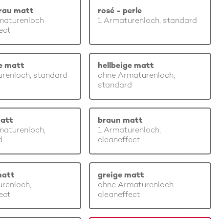
rau matt
rosé - perle
maturenloch
1 Armaturenloch, standard
ect
ge matt
hellbeige matt
renloch, standard
ohne Armaturenloch,
standard
att
braun matt
maturenloch,
1 Armaturenloch,
d
cleaneffect
matt
greige matt
renloch,
ohne Armaturenloch
ect
cleaneffect