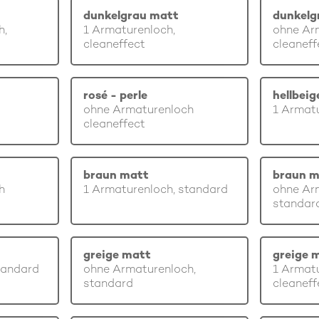
dunkelgrau matt
dunkelg
h,
1 Armaturenloch,
ohne Ar
cleaneffect
cleaneff
rosé - perle
hellbei
ohne Armaturenloch
1 Armatu
cleaneffect
braun matt
braun m
h
1 Armaturenloch, standard
ohne Ar
standar
greige matt
greige 
tandard
ohne Armaturenloch,
1 Armatu
standard
cleaneff