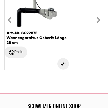
Art-Nr. S022875
Wannengarnitur Geberit Länge
28 cm
disabled_visible
Preis
SCHWEIZER ONLINE SHOP