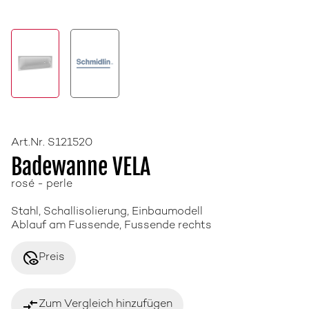
Art.Nr. S121520
Badewanne VELA
rosé - perle
Stahl, Schallisolierung, Einbaumodell
Ablauf am Fussende, Fussende rechts
disabled_visible
Preis
compare_arrows
Zum Vergleich hinzufügen