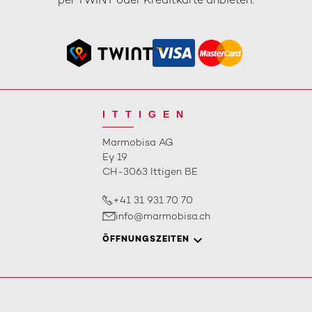
per TWINT oder Kreditkarte anbieten.
ITTIGEN
Marmobisa AG
Ey 19
CH-3063 Ittigen BE
+41 31 931 70 70
info@marmobisa.ch
ÖFFNUNGSZEITEN