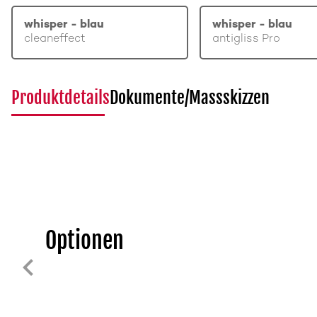
whisper - blau
whisper - blau
cleaneffect
antigliss Pro
Produktdetails
Dokumente/Massskizzen
Optionen