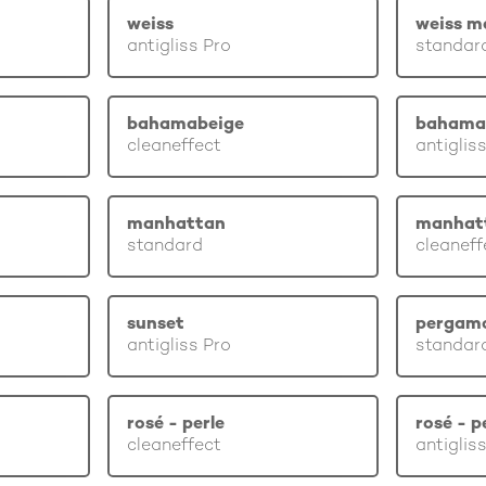
weiss
weiss m
antigliss Pro
standar
bahamabeige
bahama
cleaneffect
antiglis
manhattan
manhat
standard
cleaneff
sunset
pergam
antigliss Pro
standar
rosé - perle
rosé - p
cleaneffect
antiglis