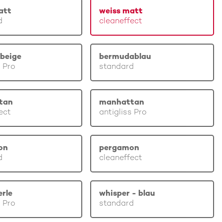
att
weiss matt
d
cleaneffect
beige
bermudablau
s Pro
standard
tan
manhattan
ect
antigliss Pro
on
pergamon
d
cleaneffect
erle
whisper - blau
s Pro
standard