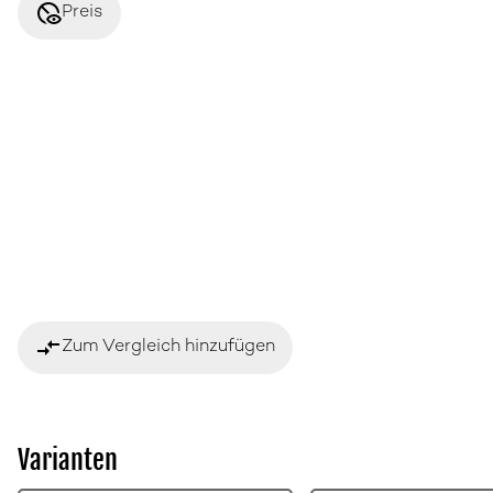
disabled_visible
Preis
compare_arrows
Zum Vergleich hinzufügen
Varianten