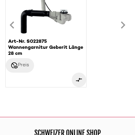
Art-Nr. S022875
Wannengarnitur Geberit Länge
28 cm
disabled_visible
Preis
SCHWEIZER ONLINE SHOP