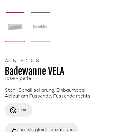
Art.Nr. S121518
Badewanne VELA
rosé - perle
Stahl, Schallisolierung, Einbaumodell
Ablauf am Fussende, Fussende rechts
disabled_visible
Preis
compare_arrows
Zum Vergleich hinzufügen