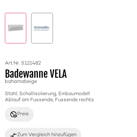
Art.Nr. S121482
Badewanne VELA
bahamabeige
Stahl, Schallisolierung, Einbaumodell
Ablauf am Fussende, Fussende rechts
disabled_visible
Preis
compare_arrows
Zum Vergleich hinzufügen