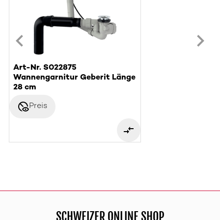
Art-Nr. S022875
Wannengarnitur Geberit Länge
28 cm
disabled_visible
Preis
SCHWEIZER ONLINE SHOP