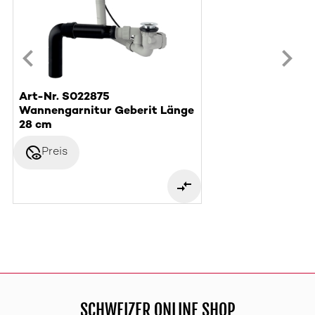
Art-Nr. S022875
Wannengarnitur Geberit Länge
28 cm
disabled_visible
Preis
SCHWEIZER ONLINE SHOP