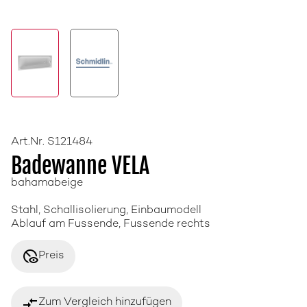
Art.Nr. S121484
Badewanne VELA
bahamabeige
Stahl, Schallisolierung, Einbaumodell
Ablauf am Fussende, Fussende rechts
disabled_visible
Preis
compare_arrows
Zum Vergleich hinzufügen