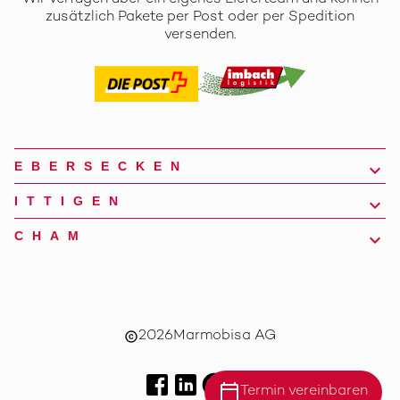
zusätzlich Pakete per Post oder per Spedition
versenden.
EBERSECKEN
ITTIGEN
CHAM
2026
Marmobisa AG
copyright
calendar_today
Termin vereinbaren