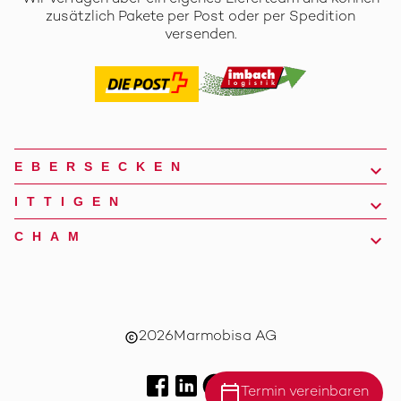
zusätzlich Pakete per Post oder per Spedition
versenden.
EBERSECKEN
ITTIGEN
CHAM
2026
Marmobisa AG
copyright
calendar_today
Termin vereinbaren