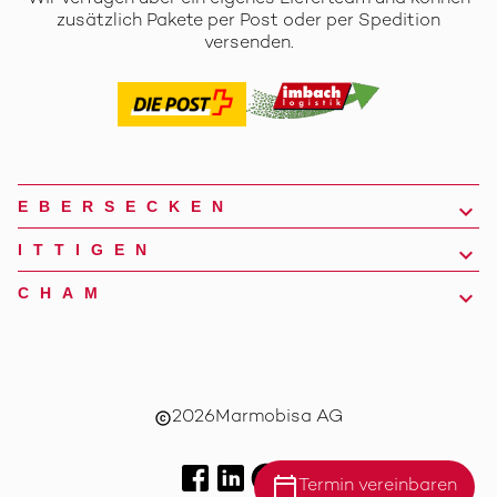
zusätzlich Pakete per Post oder per Spedition
versenden.
EBERSECKEN
ITTIGEN
CHAM
2026
Marmobisa AG
copyright
calendar_today
Termin vereinbaren