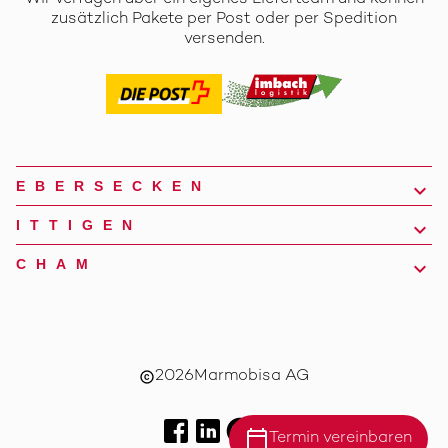
zusätzlich Pakete per Post oder per Spedition
versenden.
EBERSECKEN
ITTIGEN
CHAM
2026
Marmobisa AG
copyright
calendar_today
Termin vereinbaren