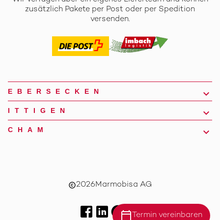
zusätzlich Pakete per Post oder per Spedition
versenden.
EBERSECKEN
ITTIGEN
CHAM
2026
Marmobisa AG
copyright
calendar_today
Termin vereinbaren