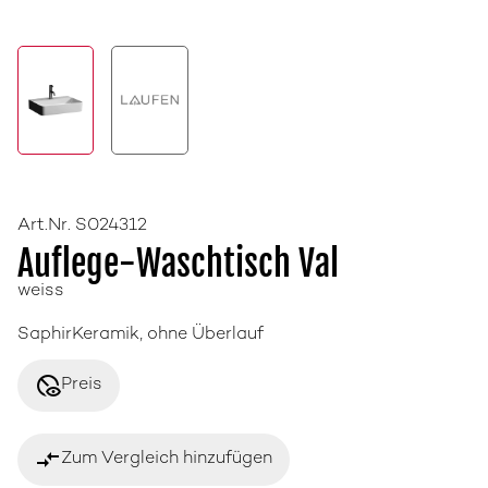
Art.Nr. S024312
Auflege-Waschtisch Val
weiss
SaphirKeramik, ohne Überlauf
disabled_visible
Preis
compare_arrows
Zum Vergleich hinzufügen