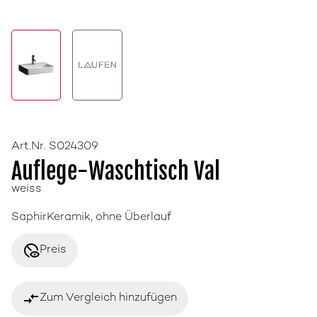
Art.Nr. S024309
Auflege-Waschtisch Val
weiss
SaphirKeramik, ohne Überlauf
disabled_visible
Preis
compare_arrows
Zum Vergleich hinzufügen