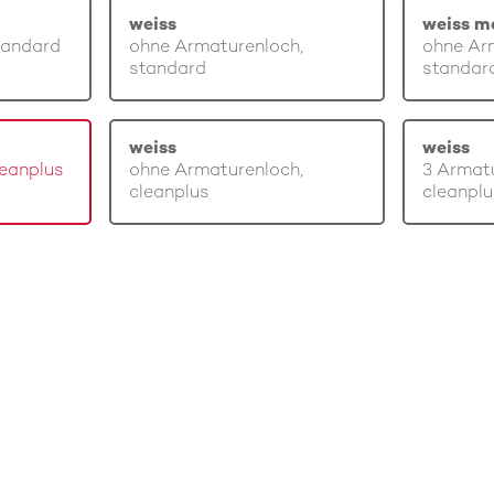
weiss
weiss m
tandard
ohne Armaturenloch,
ohne Ar
standard
standar
weiss
weiss
leanplus
ohne Armaturenloch,
3 Armatu
cleanplus
cleanplu