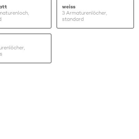
att
weiss
maturenloch,
3 Armaturenlöcher,
d
standard
renlöcher,
s