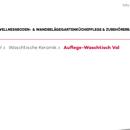
Info
WELLNESS
BODEN- & WANDBELÄGE
GARTEN
KÜCHE
PFLEGE & ZUBEHÖR
ERS
l
Waschtische Keramik
Auflege-Waschtisch Val