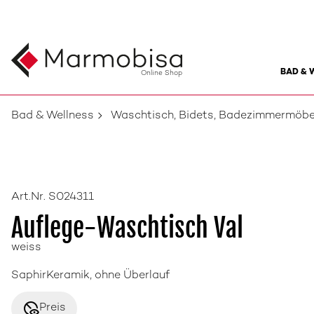
BAD & 
Online Shop
Bad & Wellness
Waschtisch, Bidets, Badezimmermöbe
Art.Nr. S024311
Auflege-Waschtisch Val
weiss
SaphirKeramik, ohne Überlauf
disabled_visible
Preis