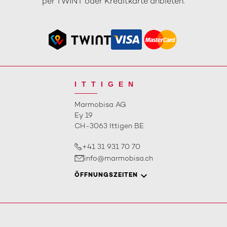
per TWINT oder Kreditkarte anbieten.
ITTIGEN
Marmobisa AG
Ey 19
CH-3063 Ittigen BE
+41 31 931 70 70
info@marmobisa.ch
ÖFFNUNGSZEITEN