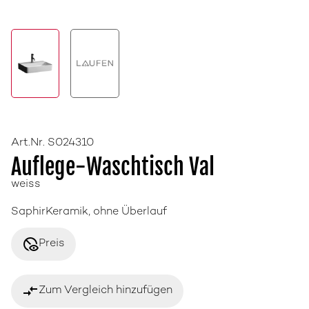
Art.Nr. S024310
Auflege-Waschtisch Val
weiss
SaphirKeramik, ohne Überlauf
disabled_visible
Preis
compare_arrows
Zum Vergleich hinzufügen