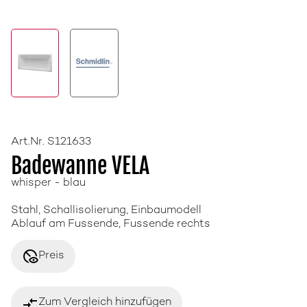
Art.Nr. S121633
Badewanne VELA
whisper - blau
Stahl, Schallisolierung, Einbaumodell
Ablauf am Fussende, Fussende rechts
disabled_visible
Preis
compare_arrows
Zum Vergleich hinzufügen