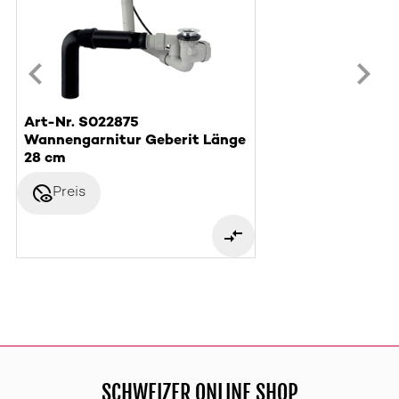
Art-Nr. S022875
Wannengarnitur Geberit Länge
28 cm
disabled_visible
Preis
SCHWEIZER ONLINE SHOP