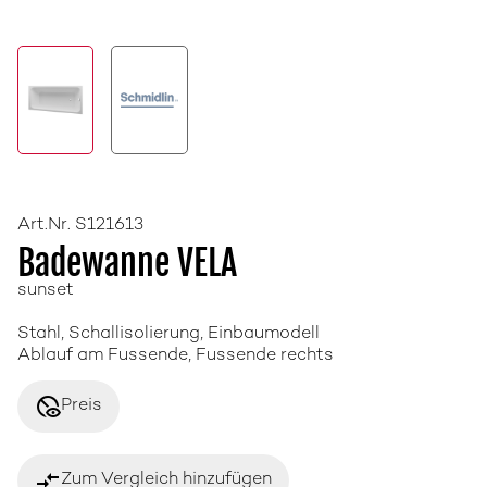
Art.Nr. S121613
Badewanne VELA
sunset
Stahl, Schallisolierung, Einbaumodell
Ablauf am Fussende, Fussende rechts
disabled_visible
Preis
compare_arrows
Zum Vergleich hinzufügen