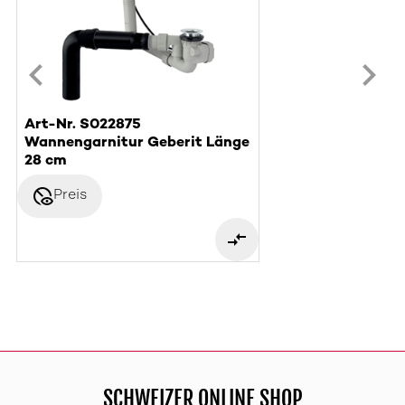
Art-Nr. S022875
Wannengarnitur Geberit Länge
28 cm
disabled_visible
Preis
SCHWEIZER ONLINE SHOP