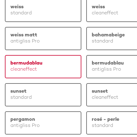
weiss
weiss
standard
cleaneffect
weiss matt
bahamabeige
antigliss Pro
standard
bermudablau
bermudablau
cleaneffect
antigliss Pro
sunset
sunset
standard
cleaneffect
pergamon
rosé - perle
antigliss Pro
standard