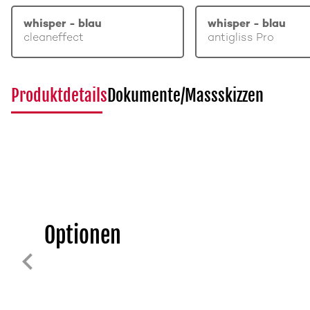
whisper - blau
whisper - blau
cleaneffect
antigliss Pro
Produktdetails
Dokumente/Massskizzen
Optionen