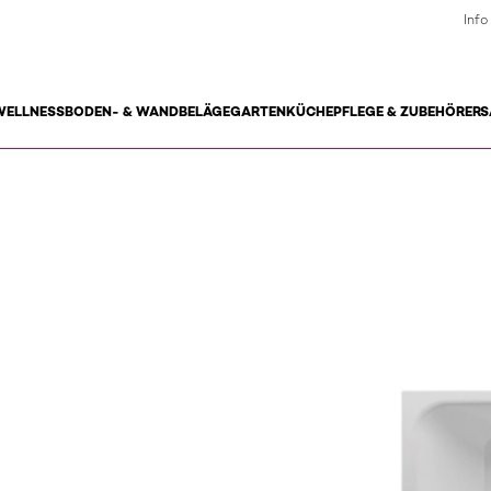
Info
WELLNESS
BODEN- & WANDBELÄGE
GARTEN
KÜCHE
PFLEGE & ZUBEHÖR
ERS