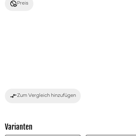
disabled_visible
Preis
compare_arrows
Zum Vergleich hinzufügen
Varianten