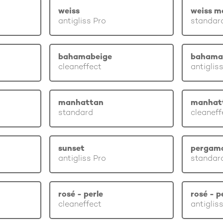
weiss
weiss m
antigliss Pro
standar
bahamabeige
bahama
cleaneffect
antiglis
manhattan
manhat
standard
cleaneff
sunset
pergam
antigliss Pro
standar
rosé - perle
rosé - p
cleaneffect
antiglis