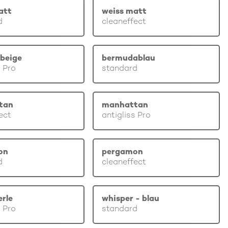
att
weiss matt
d
cleaneffect
beige
bermudablau
s Pro
standard
tan
manhattan
ect
antigliss Pro
on
pergamon
d
cleaneffect
erle
whisper - blau
s Pro
standard