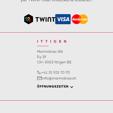
per TWINT oder Kreditkarte anbieten.
ITTIGEN
Marmobisa AG
Ey 19
CH-3063 Ittigen BE
+41 31 931 70 70
info@marmobisa.ch
ÖFFNUNGSZEITEN