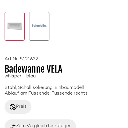
Art.Nr. S121632
Badewanne VELA
whisper - blau
Stahl, Schallisolierung, Einbaumodell
Ablauf am Fussende, Fussende rechts
disabled_visible
Preis
compare_arrows
Zum Vergleich hinzufügen