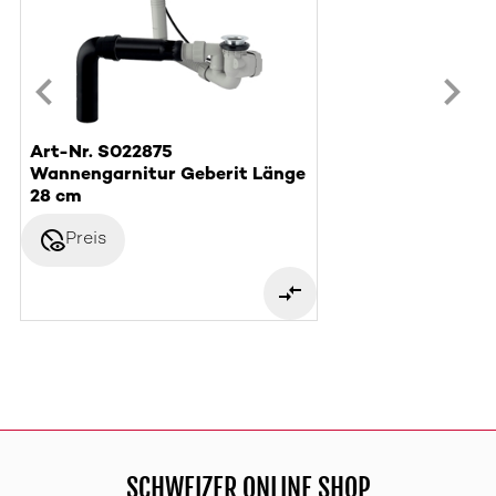
Art-Nr. S022875
Wannengarnitur Geberit Länge
28 cm
disabled_visible
Preis
SCHWEIZER ONLINE SHOP