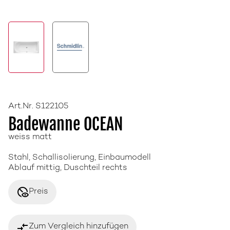
Art.Nr. S122105
Badewanne OCEAN
weiss matt
Stahl, Schallisolierung, Einbaumodell
Ablauf mittig, Duschteil rechts
disabled_visible
Preis
compare_arrows
Zum Vergleich hinzufügen