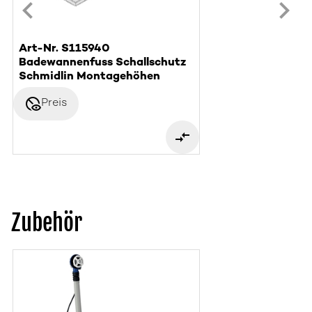
Art-Nr. S115940
Badewannenfuss Schallschutz
Schmidlin Montagehöhen
disabled_visible
Preis
Zubehör