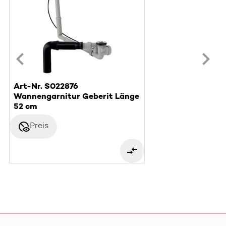
Art-Nr. S022876
Wannengarnitur Geberit Länge
52 cm
disabled_visible
Preis