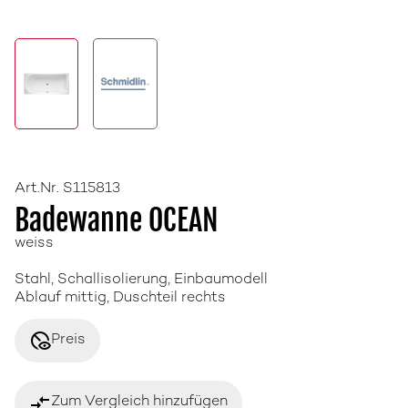
Art.Nr. S115813
Badewanne OCEAN
weiss
Stahl, Schallisolierung, Einbaumodell
Ablauf mittig, Duschteil rechts
disabled_visible
Preis
compare_arrows
Zum Vergleich hinzufügen