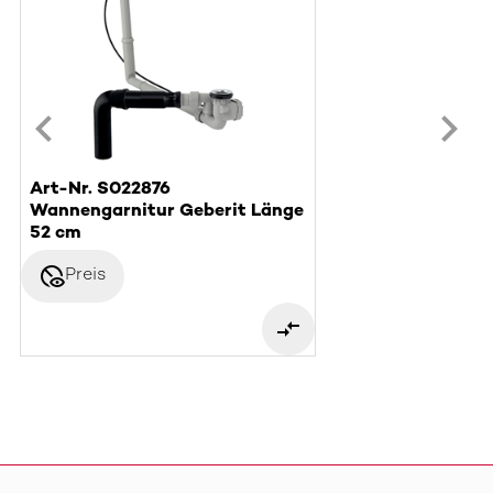
Art-Nr. S022876
Wannengarnitur Geberit Länge
52 cm
disabled_visible
Preis