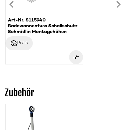
Art-Nr. S115940
Badewannenfuss Schallschutz
Schmidlin Montagehöhen
disabled_visible
Preis
Zubehör