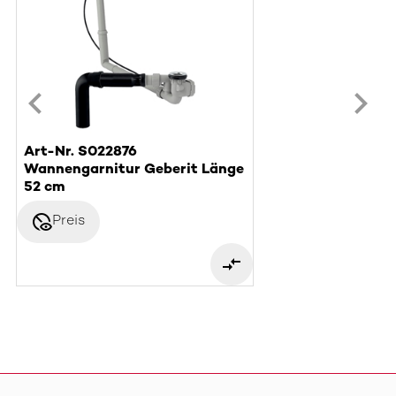
Art-Nr. S022876
Wannengarnitur Geberit Länge
52 cm
disabled_visible
Preis