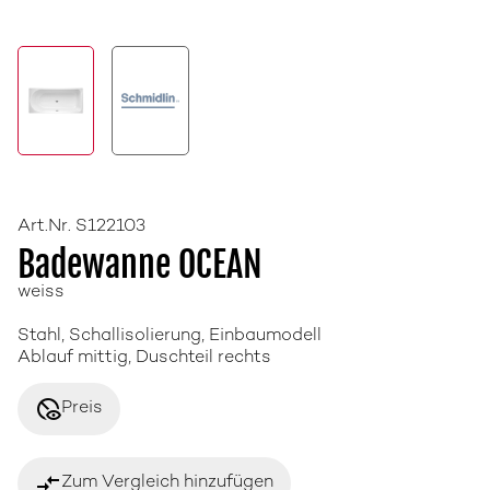
Art.Nr. S122103
Badewanne OCEAN
weiss
Stahl, Schallisolierung, Einbaumodell
Ablauf mittig, Duschteil rechts
disabled_visible
Preis
compare_arrows
Zum Vergleich hinzufügen