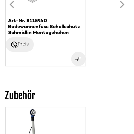
Art-Nr. S115940
Badewannenfuss Schallschutz
Schmidlin Montagehöhen
disabled_visible
Preis
Zubehör