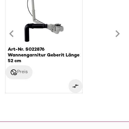
Art-Nr. S022876
Wannengarnitur Geberit Länge
52 cm
disabled_visible
Preis