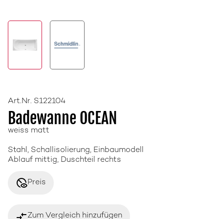
Art.Nr. S122104
Badewanne OCEAN
weiss matt
Stahl, Schallisolierung, Einbaumodell
Ablauf mittig, Duschteil rechts
disabled_visible
Preis
compare_arrows
Zum Vergleich hinzufügen