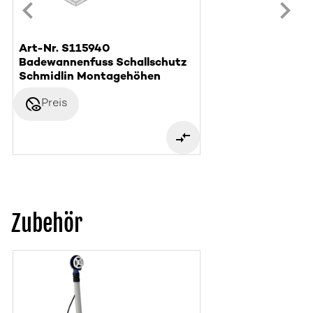
Art-Nr. S115940
Badewannenfuss Schallschutz
Schmidlin Montagehöhen
disabled_visible
Preis
Zubehör