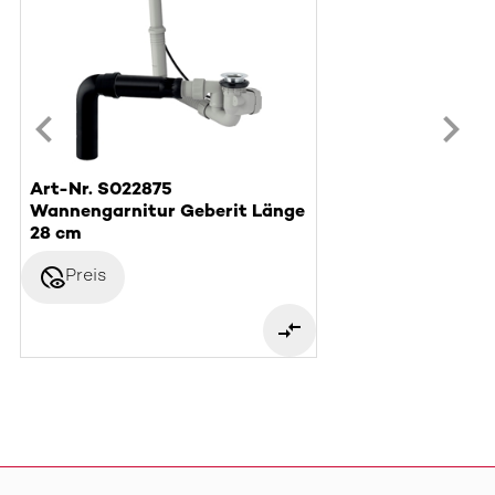
Art-Nr. S022875
Wannengarnitur Geberit Länge
28 cm
disabled_visible
Preis