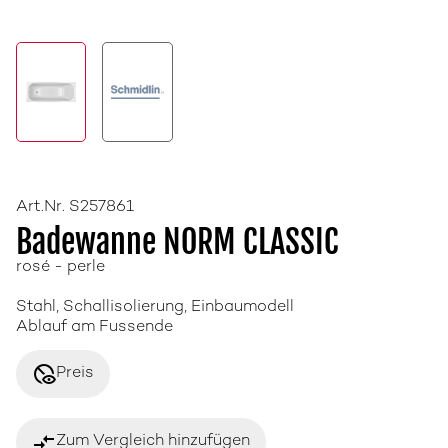
Art.Nr. S257861
Badewanne NORM CLASSIC
rosé - perle
Stahl, Schallisolierung, Einbaumodell
Ablauf am Fussende
disabled_visible
Preis
compare_arrows
Zum Vergleich hinzufügen