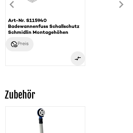
Art-Nr. S115940
Badewannenfuss Schallschutz
Schmidlin Montagehöhen
disabled_visible
Preis
Zubehör