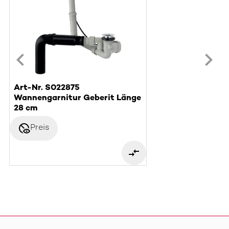
Art-Nr. S022875
Wannengarnitur Geberit Länge
28 cm
disabled_visible
Preis