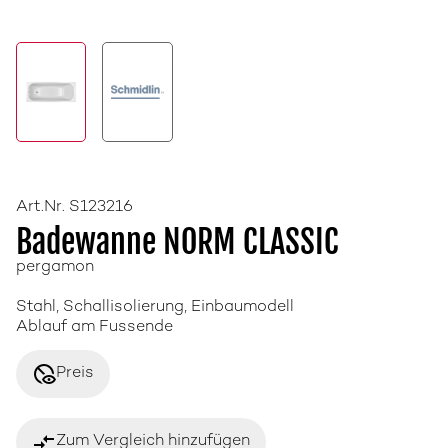
Art.Nr. S123216
Badewanne NORM CLASSIC
pergamon
Stahl, Schallisolierung, Einbaumodell
Ablauf am Fussende
disabled_visible
Preis
compare_arrows
Zum Vergleich hinzufügen