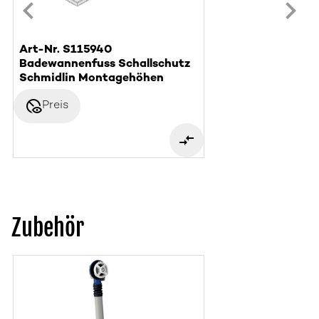
Art-Nr. S115940
Badewannenfuss Schallschutz
Schmidlin Montagehöhen
disabled_visible
Preis
Zubehör