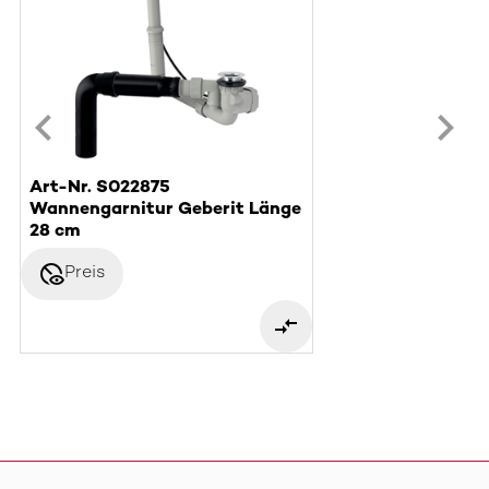
Art-Nr. S022875
Wannengarnitur Geberit Länge
28 cm
disabled_visible
Preis