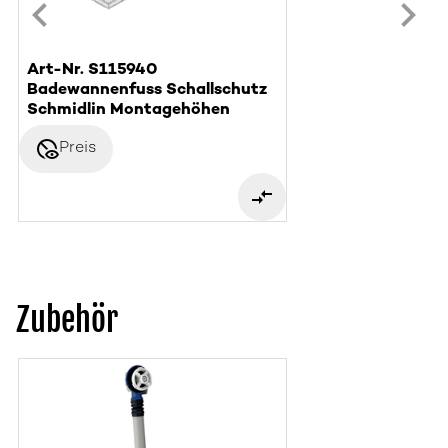
Art-Nr. S115940
Badewannenfuss Schallschutz
Schmidlin Montagehöhen
disabled_visible
Preis
Zubehör