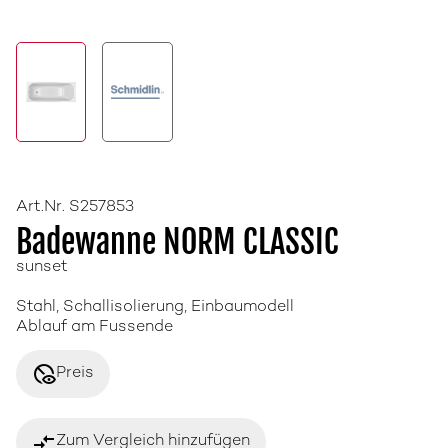
Art.Nr. S257853
Badewanne NORM CLASSIC
sunset
Stahl, Schallisolierung, Einbaumodell
Ablauf am Fussende
disabled_visible
Preis
compare_arrows
Zum Vergleich hinzufügen