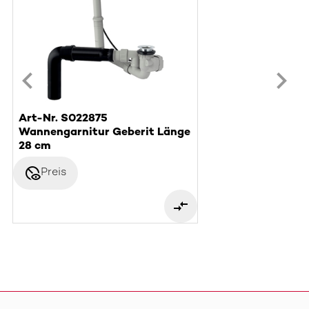
Art-Nr. S022875
Wannengarnitur Geberit Länge
28 cm
disabled_visible
Preis