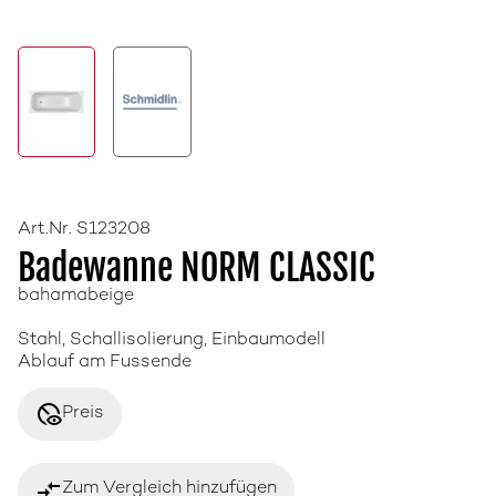
Art.Nr. S123208
Badewanne NORM CLASSIC
bahamabeige
Stahl, Schallisolierung, Einbaumodell
Ablauf am Fussende
disabled_visible
Preis
compare_arrows
Zum Vergleich hinzufügen