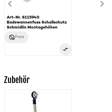
Art-Nr. S115940
Badewannenfuss Schallschutz
Schmidlin Montagehöhen
disabled_visible
Preis
Zubehör