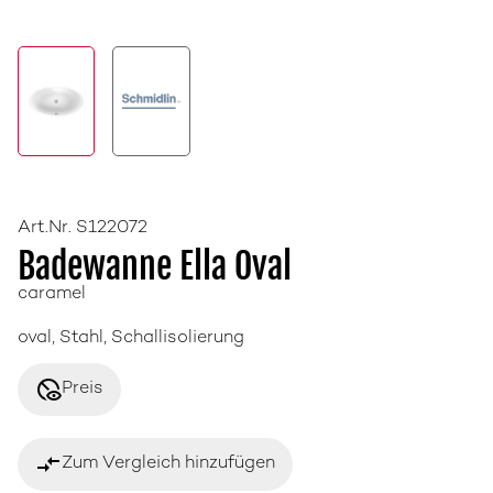
Art.Nr. S122072
Badewanne Ella Oval
caramel
oval, Stahl, Schallisolierung
disabled_visible
Preis
compare_arrows
Zum Vergleich hinzufügen