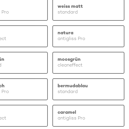
weiss matt
s Pro
standard
natura
ect
antigliss Pro
ün
moosgrün
d
cleaneffect
ch
bermudablau
s Pro
standard
caramel
ect
antigliss Pro