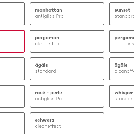
manhattan
sunset
antigliss Pro
standar
pergamon
pergam
cleaneffect
antiglis
ägäis
ägäis
standard
cleaneff
rosé - perle
whisper 
antigliss Pro
standar
schwarz
cleaneffect