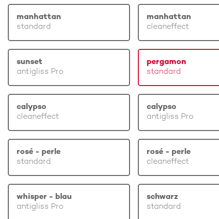
manhattan
manhattan
standard
cleaneffect
sunset
pergamon
antigliss Pro
standard
calypso
calypso
cleaneffect
antigliss Pro
rosé - perle
rosé - perle
standard
cleaneffect
whisper - blau
schwarz
antigliss Pro
standard