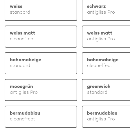
weiss
schwarz
standard
antigliss Pro
weiss matt
weiss matt
cleaneffect
antigliss Pro
bahamabeige
bahamabeige
standard
cleaneffect
moosgrün
greenwich
antigliss Pro
standard
bermudablau
bermudablau
cleaneffect
antigliss Pro