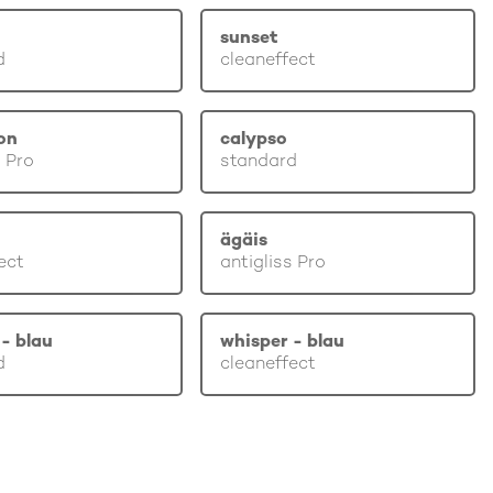
sunset
d
cleaneffect
on
calypso
s Pro
standard
ägäis
ect
antigliss Pro
- blau
whisper - blau
d
cleaneffect