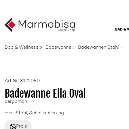
BAD & 
Online Shop
Bad & Wellness
Badewanne
Badewannen Stahl
Art.Nr. S122080
Badewanne Ella Oval
pergamon
oval, Stahl, Schallisolierung
disabled_visible
Preis