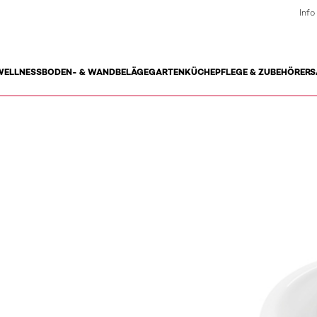
Info
WELLNESS
BODEN- & WANDBELÄGE
GARTEN
KÜCHE
PFLEGE & ZUBEHÖR
ERS