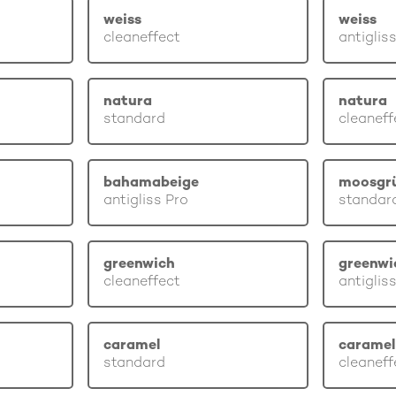
weiss
weiss
cleaneffect
antiglis
natura
natura
standard
cleaneff
bahamabeige
moosgr
antigliss Pro
standar
greenwich
greenwi
cleaneffect
antiglis
caramel
caramel
standard
cleaneff