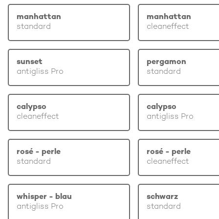
manhattan
manhattan
standard
cleaneffect
sunset
pergamon
antigliss Pro
standard
calypso
calypso
cleaneffect
antigliss Pro
rosé - perle
rosé - perle
standard
cleaneffect
whisper - blau
schwarz
antigliss Pro
standard