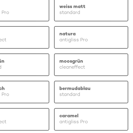
weiss matt
s Pro
standard
natura
ect
antigliss Pro
ün
moosgrün
d
cleaneffect
ch
bermudablau
s Pro
standard
caramel
ect
antigliss Pro