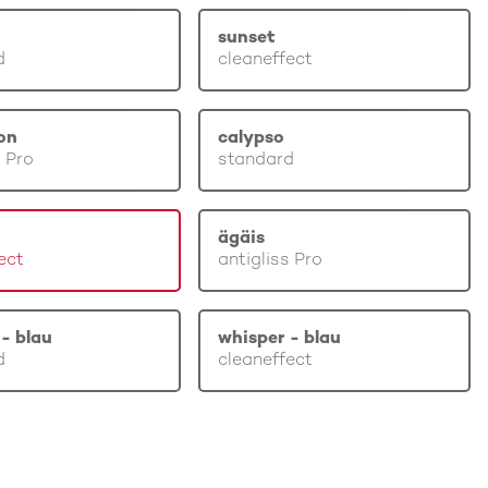
sunset
d
cleaneffect
on
calypso
s Pro
standard
ägäis
ect
antigliss Pro
- blau
whisper - blau
d
cleaneffect