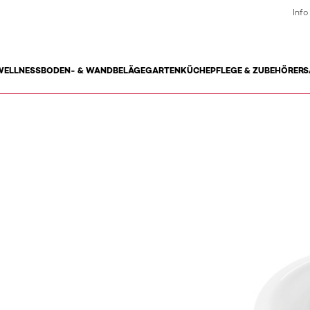
Info
WELLNESS
BODEN- & WANDBELÄGE
GARTEN
KÜCHE
PFLEGE & ZUBEHÖR
ERS