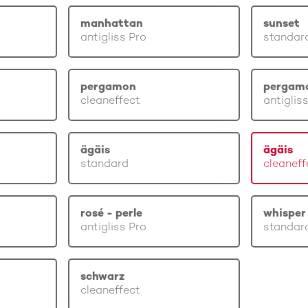
manhattan
sunset
antigliss Pro
standar
pergamon
pergam
cleaneffect
antiglis
ägäis
ägäis
standard
cleaneff
rosé - perle
whisper 
antigliss Pro
standar
schwarz
cleaneffect