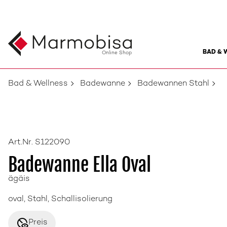
BAD & 
Online Shop
Bad & Wellness
Badewanne
Badewannen Stahl
Art.Nr. S122090
Badewanne Ella Oval
ägäis
oval, Stahl, Schallisolierung
disabled_visible
Preis