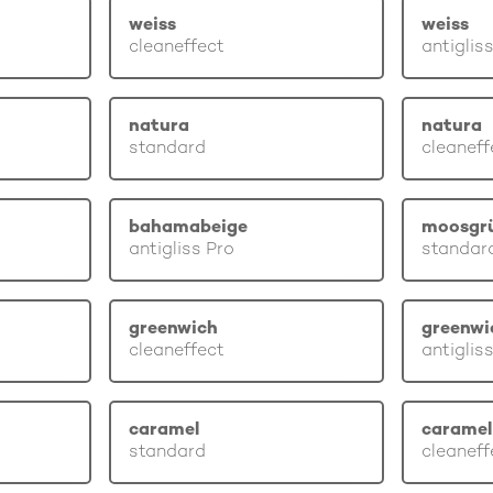
weiss
weiss
cleaneffect
antiglis
natura
natura
standard
cleaneff
bahamabeige
moosgr
antigliss Pro
standar
greenwich
greenwi
cleaneffect
antiglis
caramel
caramel
standard
cleaneff