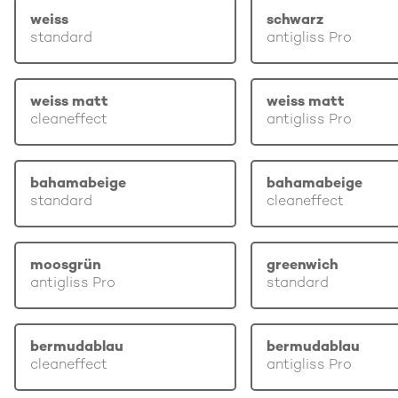
weiss
schwarz
standard
antigliss Pro
weiss matt
weiss matt
cleaneffect
antigliss Pro
bahamabeige
bahamabeige
standard
cleaneffect
moosgrün
greenwich
antigliss Pro
standard
bermudablau
bermudablau
cleaneffect
antigliss Pro