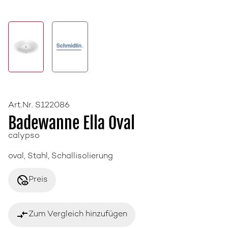
Art.Nr. S122086
Badewanne Ella Oval
calypso
oval, Stahl, Schallisolierung
disabled_visible
Preis
compare_arrows
Zum Vergleich hinzufügen