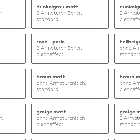
dunkelgrau matt
dunkelg
h
2 Armaturenlöcher,
2 Armatu
standard
cleaneff
rosé - perle
hellbei
2 Armaturenlöcher,
ohne Ar
cleaneffect
standar
braun matt
braun m
ohne Armaturenloch,
ohne Ar
standard
cleaneff
greige matt
greige 
h,
ohne Armaturenloch
2 Armatu
cleaneffect
standar