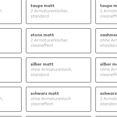
taupe matt
taupe m
h
2 Armaturenlöcher,
2 Armatu
standard
cleaneff
stone matt
cashme
2 Armaturenlöcher,
ohne Ar
cleaneffect
standar
silber matt
silber m
ohne Armaturenloch,
ohne Ar
standard
cleaneff
schwarz matt
schwarz
h,
ohne Armaturenloch
2 Armatu
cleaneffect
standar