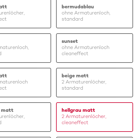
att
bermudablau
renlöcher,
ohne Armaturenloch,
ect
standard
sunset
maturenloch,
ohne Armaturenloch
d
cleaneffect
att
beige matt
maturenloch
2 Armaturenlöcher,
ect
standard
u matt
hellgrau matt
renlöcher,
2 Armaturenlöcher,
d
cleaneffect