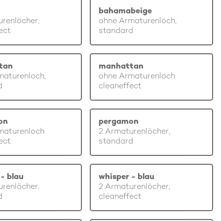
bahamabeige
renlöcher,
ohne Armaturenloch,
ect
standard
tan
manhattan
maturenloch,
ohne Armaturenloch
d
cleaneffect
on
pergamon
maturenloch
2 Armaturenlöcher,
ect
standard
- blau
whisper - blau
renlöcher,
2 Armaturenlöcher,
d
cleaneffect