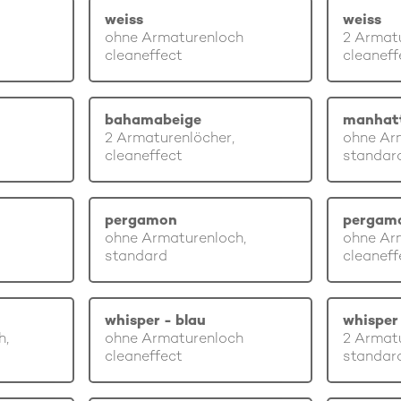
weiss
weiss
ohne Armaturenloch
2 Armatu
cleaneffect
cleaneff
bahamabeige
manhat
2 Armaturenlöcher,
ohne Ar
cleaneffect
standar
pergamon
pergam
ohne Armaturenloch,
ohne Ar
standard
cleaneff
whisper - blau
whisper 
h,
ohne Armaturenloch
2 Armatu
cleaneffect
standar