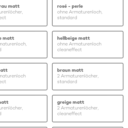
rau matt
rosé - perle
renlöcher,
ohne Armaturenloch,
ect
standard
ge matt
hellbeige matt
maturenloch,
ohne Armaturenloch
d
cleaneffect
att
braun matt
maturenloch
2 Armaturenlöcher,
ect
standard
matt
greige matt
renlöcher,
2 Armaturenlöcher,
d
cleaneffect