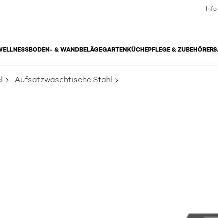
Info
WELLNESS
BODEN- & WANDBELÄGE
GARTEN
KÜCHE
PFLEGE & ZUBEHÖR
ERS
l
Aufsatzwaschtische Stahl