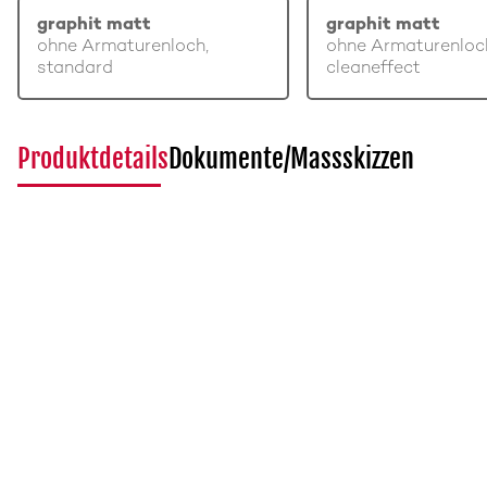
graphit matt
graphit matt
ohne Armaturenloch,
ohne Armaturenloc
standard
cleaneffect
Produktdetails
Dokumente/Massskizzen