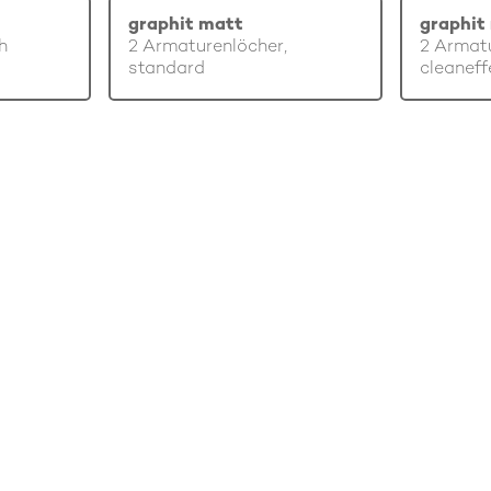
graphit matt
graphit
h
2 Armaturenlöcher,
2 Armatu
standard
cleaneff