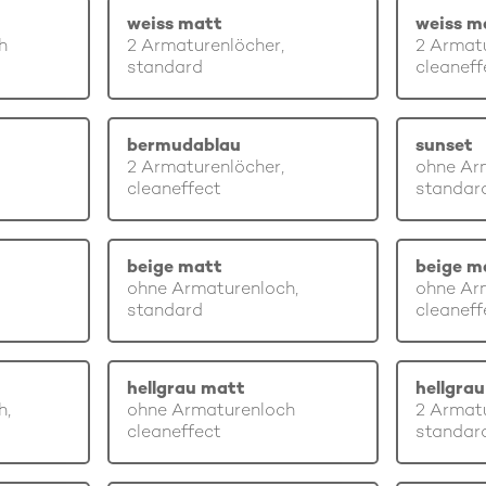
weiss matt
weiss m
h
2 Armaturenlöcher,
2 Armatu
standard
cleaneff
bermudablau
sunset
2 Armaturenlöcher,
ohne Ar
cleaneffect
standar
beige matt
beige m
ohne Armaturenloch,
ohne Ar
standard
cleaneff
hellgrau matt
hellgra
h,
ohne Armaturenloch
2 Armatu
cleaneffect
standar