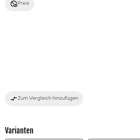
disabled_visible
Preis
compare_arrows
Zum Vergleich hinzufügen
Varianten