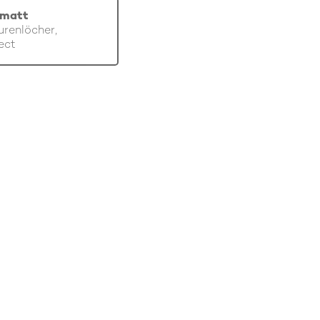
 matt
renlöcher,
ect