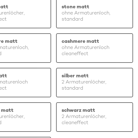
att
stone matt
renlöcher,
ohne Armaturenloch,
ect
standard
re matt
cashmere matt
maturenloch,
ohne Armaturenloch
d
cleaneffect
att
silber matt
maturenloch
2 Armaturenlöcher,
ect
standard
 matt
schwarz matt
renlöcher,
2 Armaturenlöcher,
d
cleaneffect