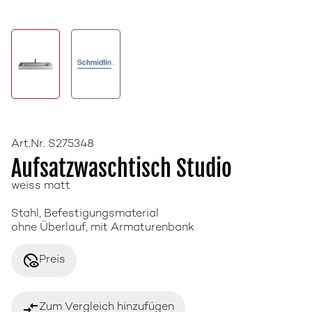
Art.Nr. S275348
Aufsatzwaschtisch Studio
weiss matt
Stahl, Befestigungsmaterial
ohne Überlauf, mit Armaturenbank
disabled_visible
Preis
compare_arrows
Zum Vergleich hinzufügen