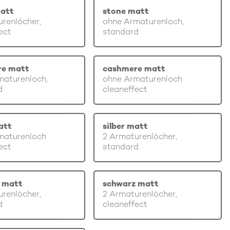
att
stone matt
renlöcher,
ohne Armaturenloch,
ect
standard
re matt
cashmere matt
maturenloch,
ohne Armaturenloch
d
cleaneffect
att
silber matt
maturenloch
2 Armaturenlöcher,
ect
standard
 matt
schwarz matt
renlöcher,
2 Armaturenlöcher,
d
cleaneffect