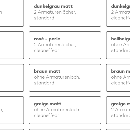
dunkelgrau matt
dunkelg
h
2 Armaturenlöcher,
2 Armatu
standard
cleaneff
rosé - perle
hellbei
2 Armaturenlöcher,
ohne Ar
cleaneffect
standar
braun matt
braun m
ohne Armaturenloch,
ohne Ar
standard
cleaneff
greige matt
greige 
h,
ohne Armaturenloch
2 Armatu
cleaneffect
standar