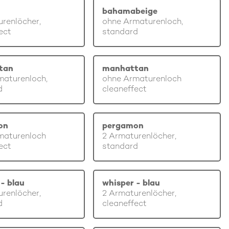
bahamabeige
renlöcher,
ohne Armaturenloch,
ect
standard
tan
manhattan
maturenloch,
ohne Armaturenloch
d
cleaneffect
on
pergamon
maturenloch
2 Armaturenlöcher,
ect
standard
- blau
whisper - blau
renlöcher,
2 Armaturenlöcher,
d
cleaneffect