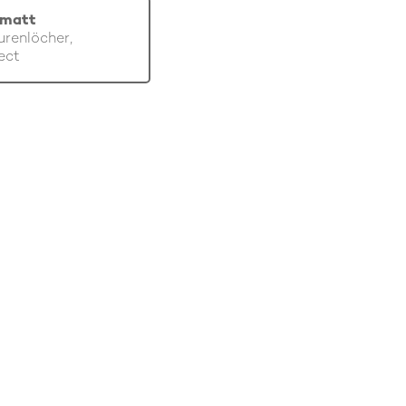
 matt
renlöcher,
ect