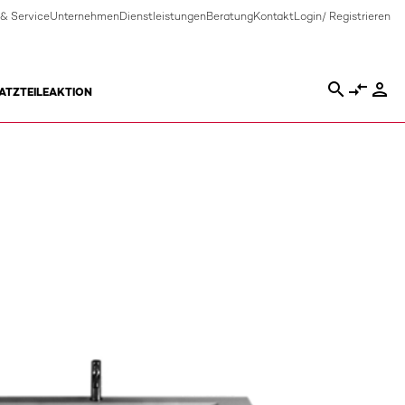
 & Service
Unternehmen
Dienstleistungen
Beratung
Kontakt
Login/ Registrieren
search
compare_arrows
person
ATZTEILE
AKTION