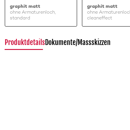
graphit matt
graphit matt
ohne Armaturenloch,
ohne Armaturenloc
standard
cleaneffect
Produktdetails
Dokumente/Massskizzen