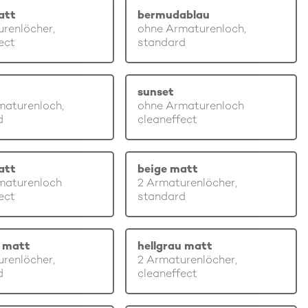
att
bermudablau
renlöcher,
ohne Armaturenloch,
ect
standard
sunset
maturenloch,
ohne Armaturenloch
d
cleaneffect
att
beige matt
maturenloch
2 Armaturenlöcher,
ect
standard
u matt
hellgrau matt
renlöcher,
2 Armaturenlöcher,
d
cleaneffect