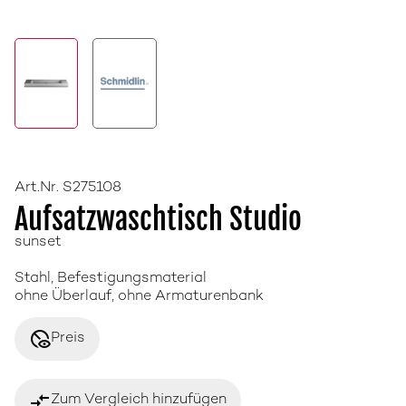
Art.Nr. S275108
Aufsatzwaschtisch Studio
sunset
Stahl, Befestigungsmaterial
ohne Überlauf, ohne Armaturenbank
disabled_visible
Preis
compare_arrows
Zum Vergleich hinzufügen