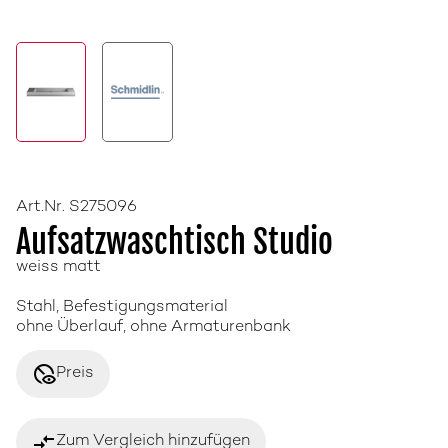
Art.Nr. S275096
Aufsatzwaschtisch Studio
weiss matt
Stahl, Befestigungsmaterial
ohne Überlauf, ohne Armaturenbank
disabled_visible
Preis
compare_arrows
Zum Vergleich hinzufügen