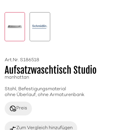
Art.Nr. S186518
Aufsatzwaschtisch Studio
manhattan
Stahl, Befestigungsmaterial
ohne Überlauf, ohne Armaturenbank
disabled_visible
Preis
compare_arrows
Zum Vergleich hinzufügen