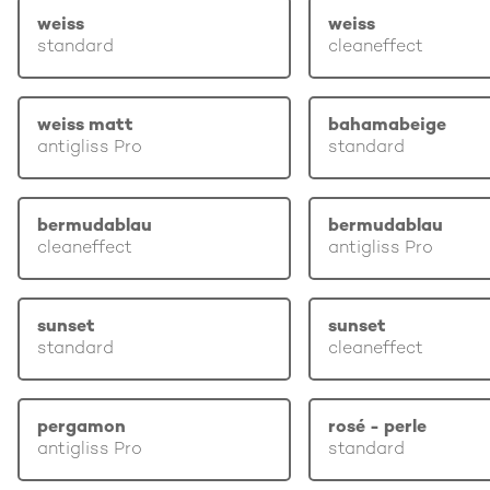
weiss
weiss
standard
cleaneffect
weiss matt
bahamabeige
antigliss Pro
standard
bermudablau
bermudablau
cleaneffect
antigliss Pro
sunset
sunset
standard
cleaneffect
pergamon
rosé - perle
antigliss Pro
standard