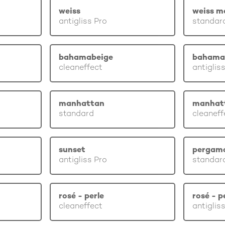
weiss
weiss m
antigliss Pro
standar
bahamabeige
bahama
cleaneffect
antiglis
manhattan
manhat
standard
cleaneff
sunset
pergam
antigliss Pro
standar
rosé - perle
rosé - p
cleaneffect
antiglis