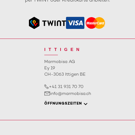
per TWINT oder Kreditkarte anbieten.
ITTIGEN
Marmobisa AG
Ey 19
CH-3063 Ittigen BE
+41 31 931 70 70
info@marmobisa.ch
ÖFFNUNGSZEITEN