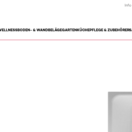
Info
WELLNESS
BODEN- & WANDBELÄGE
GARTEN
KÜCHE
PFLEGE & ZUBEHÖR
ERS