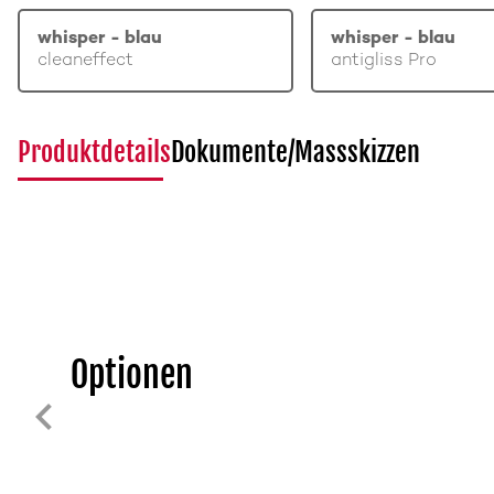
whisper - blau
whisper - blau
cleaneffect
antigliss Pro
Produktdetails
Dokumente/Massskizzen
Optionen