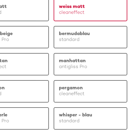
att
weiss matt
d
cleaneffect
beige
bermudablau
s Pro
standard
tan
manhattan
ect
antigliss Pro
on
pergamon
d
cleaneffect
erle
whisper - blau
s Pro
standard