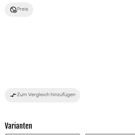
disabled_visible
Preis
compare_arrows
Zum Vergleich hinzufügen
Varianten