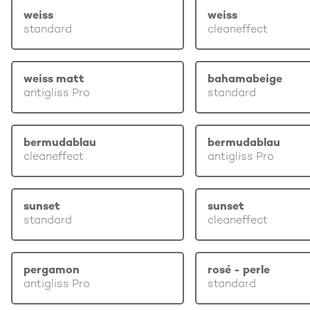
weiss
weiss
standard
cleaneffect
weiss matt
bahamabeige
antigliss Pro
standard
bermudablau
bermudablau
cleaneffect
antigliss Pro
sunset
sunset
standard
cleaneffect
pergamon
rosé - perle
antigliss Pro
standard