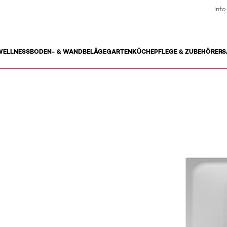
Info
WELLNESS
BODEN- & WANDBELÄGE
GARTEN
KÜCHE
PFLEGE & ZUBEHÖR
ERS