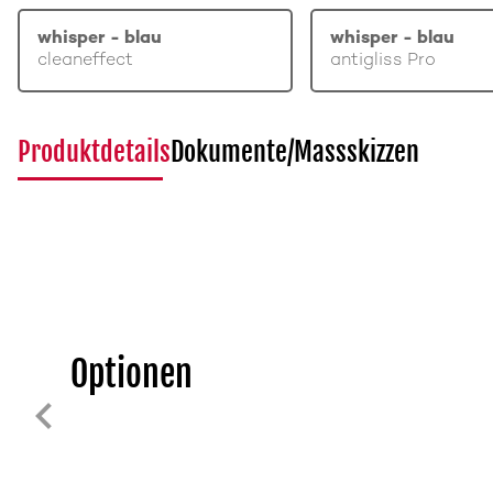
whisper - blau
whisper - blau
cleaneffect
antigliss Pro
Produktdetails
Dokumente/Massskizzen
Optionen