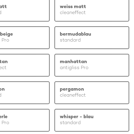
att
weiss matt
d
cleaneffect
beige
bermudablau
s Pro
standard
tan
manhattan
ect
antigliss Pro
on
pergamon
d
cleaneffect
erle
whisper - blau
s Pro
standard