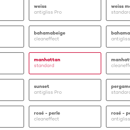
weiss
weiss m
antigliss Pro
standar
bahamabeige
bahama
cleaneffect
antiglis
manhattan
manhat
standard
cleaneff
sunset
pergam
antigliss Pro
standar
rosé - perle
rosé - p
cleaneffect
antiglis