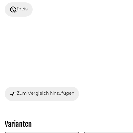
disabled_visible
Preis
compare_arrows
Zum Vergleich hinzufügen
Varianten