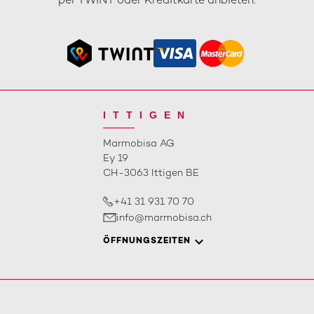
per TWINT oder Kreditkarte anbieten.
ITTIGEN
Marmobisa AG
Ey 19
CH-3063 Ittigen BE
+41 31 931 70 70
info@marmobisa.ch
ÖFFNUNGSZEITEN