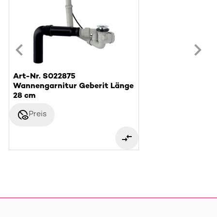
Art-Nr. S022875
Wannengarnitur Geberit Länge
28 cm
disabled_visible
Preis