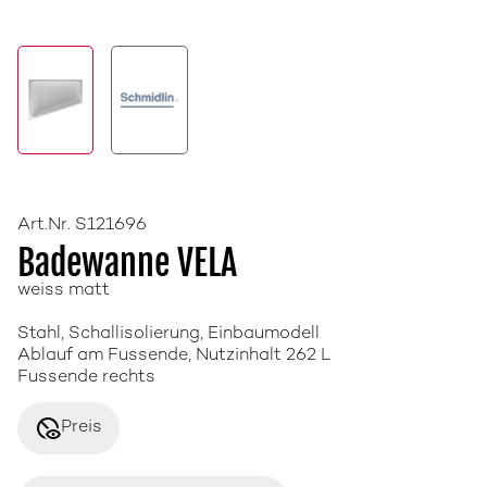
Art.Nr. S121696
Badewanne VELA
weiss matt
Stahl, Schallisolierung, Einbaumodell
Ablauf am Fussende, Nutzinhalt 262 L
Fussende rechts
disabled_visible
Preis