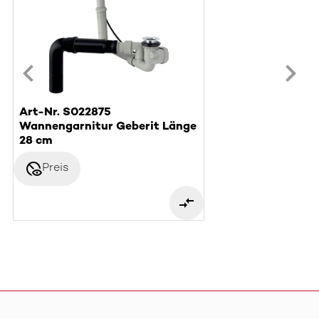
Art-Nr. S022875
Wannengarnitur Geberit Länge
28 cm
disabled_visible
Preis