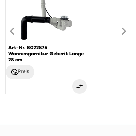
Art-Nr. S022875
Wannengarnitur Geberit Länge
28 cm
disabled_visible
Preis