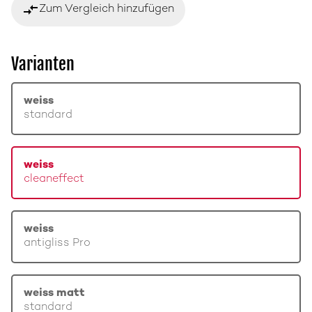
compare_arrows
Zum Vergleich hinzufügen
Varianten
weiss
standard
weiss
cleaneffect
weiss
antigliss Pro
weiss matt
standard