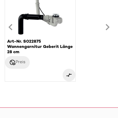
Art-Nr. S022875
Wannengarnitur Geberit Länge
28 cm
disabled_visible
Preis