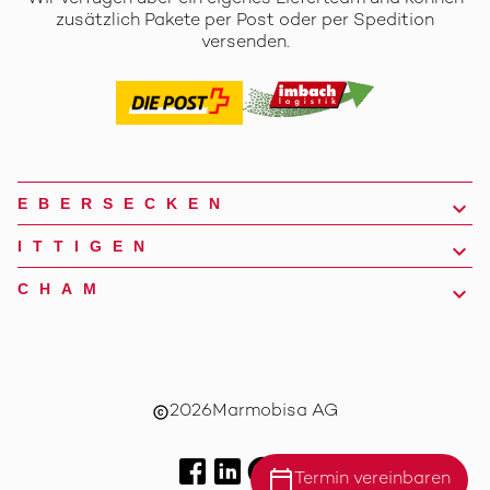
zusätzlich Pakete per Post oder per Spedition
versenden.
EBERSECKEN
ITTIGEN
CHAM
2026
Marmobisa AG
copyright
calendar_today
Termin vereinbaren