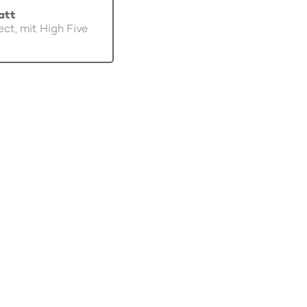
att
ect, mit High Five