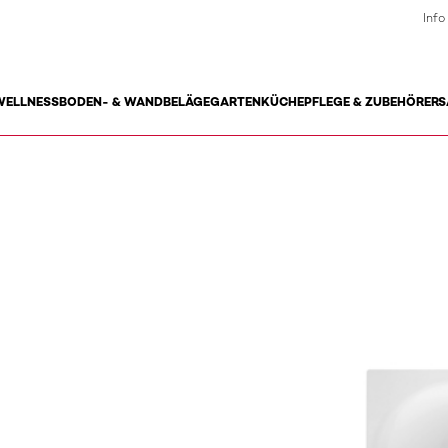
Info
WELLNESS
BODEN- & WANDBELÄGE
GARTEN
KÜCHE
PFLEGE & ZUBEHÖR
ERS