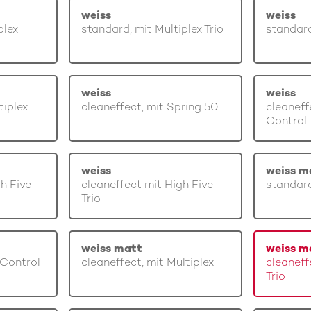
weiss
weiss
plex
standard, mit Multiplex Trio
standard
weiss
weiss
tiplex
cleaneffect, mit Spring 50
cleaneff
Control
weiss
weiss m
gh Five
cleaneffect mit High Five
standard
Trio
weiss matt
weiss m
 Control
cleaneffect, mit Multiplex
cleaneff
Trio