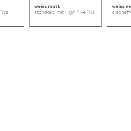
weiss matt
weiss m
Five
standard, mit High Five Trio
cleaneff