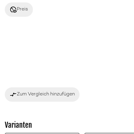
disabled_visible
Preis
compare_arrows
Zum Vergleich hinzufügen
Varianten