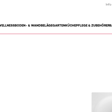
Info
WELLNESS
BODEN- & WANDBELÄGE
GARTEN
KÜCHE
PFLEGE & ZUBEHÖR
ERS