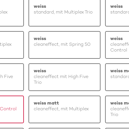
weiss
weiss
plex
standard, mit Multiplex Trio
standard
weiss
weiss
tiplex
cleaneffect, mit Spring 50
cleaneff
Control
weiss
weiss m
gh Five
cleaneffect mit High Five
standard
Trio
weiss matt
weiss m
 Control
cleaneffect, mit Multiplex
cleaneff
Trio