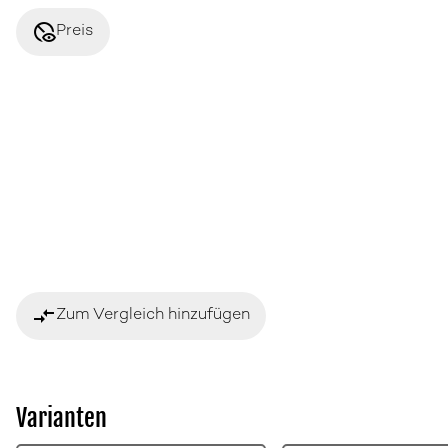
disabled_visible
Preis
compare_arrows
Zum Vergleich hinzufügen
Varianten