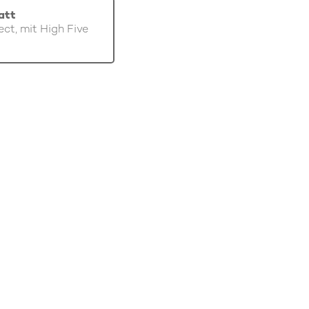
att
ect, mit High Five