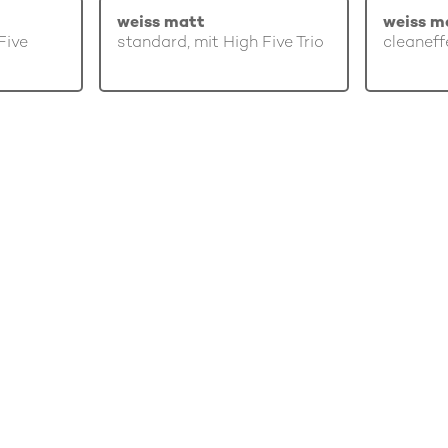
weiss matt
weiss m
Five
standard, mit High Five Trio
cleaneff