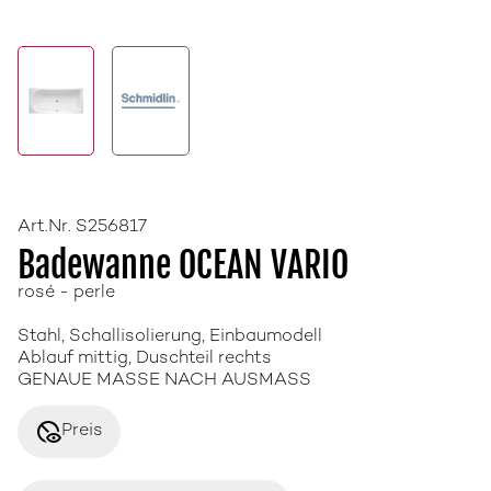
Art.Nr. S256817
Badewanne OCEAN VARIO
rosé - perle
Stahl, Schallisolierung, Einbaumodell
Ablauf mittig, Duschteil rechts
GENAUE MASSE NACH AUSMASS
disabled_visible
Preis