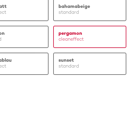
att
bahamabeige
ect
standard
on
pergamon
d
cleaneffect
ablau
sunset
ect
standard