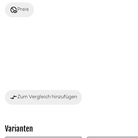
disabled_visible
Preis
compare_arrows
Zum Vergleich hinzufügen
Varianten