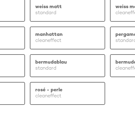
weiss matt
weiss m
standard
cleaneff
manhattan
pergam
cleaneffect
standar
bermudablau
bermud
standard
cleaneff
rosé - perle
cleaneffect