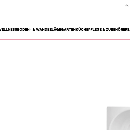
Info
WELLNESS
BODEN- & WANDBELÄGE
GARTEN
KÜCHE
PFLEGE & ZUBEHÖR
ERS