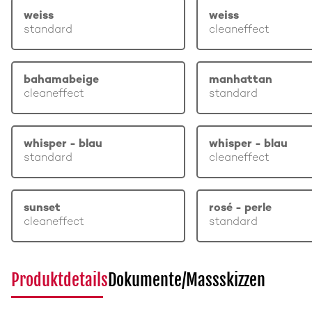
weiss
weiss
standard
cleaneffect
bahamabeige
manhattan
cleaneffect
standard
whisper - blau
whisper - blau
standard
cleaneffect
sunset
rosé - perle
cleaneffect
standard
Produktdetails
Dokumente/Massskizzen